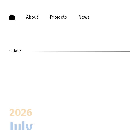
About
Projects
News
<
Back
2026
July