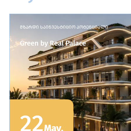
მზარდი საინვესტიციო პოტენციალი
Green by Real Palace
22
May
.